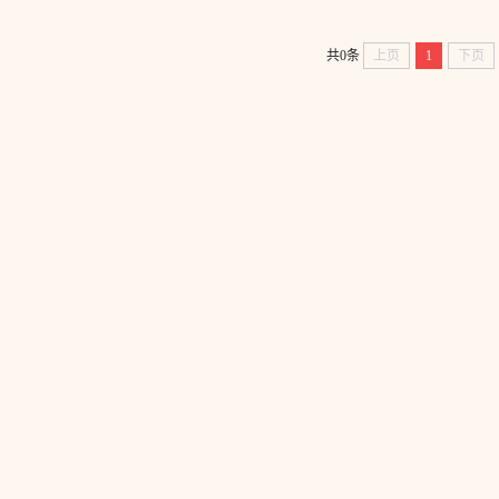
共0条
上页
1
下页